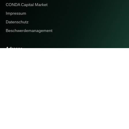
CONDA Capital Market
Impressum
Datenschutz
Beschwerdemanagement
Adresse
CONDA Capital GmbH
Neulinggasse 29/1/14
1030 Wien
Österreich
ECSP-regulierte Investmentplattform