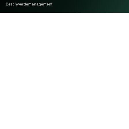
Beschwerdemanagement
Adresse
CONDA Capital GmbH
Neulinggasse 29/1/14
1030 Wien
Österreich
ECSP-regulierte Investmentplattform