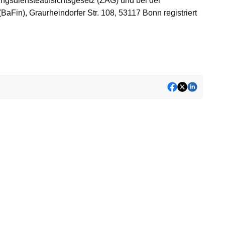
lungsdiensteaufsichtsgesetz (ZAG) und bei der
BaFin), Graurheindorfer Str. 108, 53117 Bonn registriert