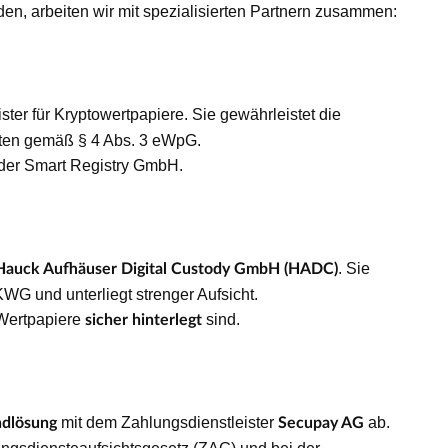
n, arbeiten wir mit spezialisierten Partnern zusammen:
ister für Kryptowertpapiere. Sie gewährleistet die
 Daten gemäß § 4 Abs. 3 eWpG.
B der Smart Registry GmbH.
. Sie
Hauck Aufhäuser Digital Custody GmbH (HADC)
WG und unterliegt strenger Aufsicht.
n Wertpapiere
sind.
sicher hinterlegt
mit dem Zahlungsdienstleister
ab.
ndlösung
Secupay AG