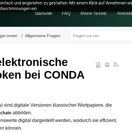
infach und angenehm zu gestalten. Mit einem Klick auf Annehmen willi
zbestimmungen ein.
Startseite
FAQ
Meine Tickets
Anmeld
eger:innen
Allgemeine Fragen
elektronische
Token bei CONDA
) sind digitale Versionen klassischer Wertpapiere, die
s
abbilden.
chain
werte digital dargestellt werden, wodurch sie effizient,
den können.